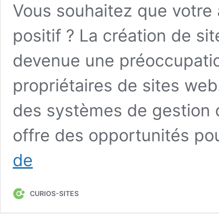
Vous souhaitez que votre a
positif ? La création de s
devenue une préoccupatio
propriétaires de sites web.
des systèmes de gestion 
offre des opportunités po
La
de
Création
de
Sites
CURIOS-SITES
web
Écoresponsables