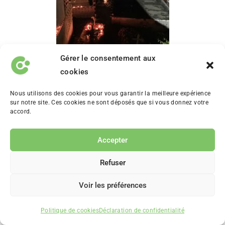
Gérer le consentement aux
Cimetière de Morne-à-l’eau à la
cookies
Toussaint
Nous utilisons des cookies pour vous garantir la meilleure expérience
sur notre site. Ces cookies ne sont déposés que si vous donnez votre
Les jardins et le Zoo de la Guadeloupe
accord.
Les Jardins de Valombreuse et les Jardins de
Accepter
Deshaies sont deux joyaux botaniques de la
Refuser
Guadeloupe. Ils offrent des oasis de verdure et
de tranquillité dans des décors à couper le
Voir les préférences
souffle. Nichés au cœur de la nature luxuriante
Politique de cookies
Déclaration de confidentialité
de l’île, ces jardins exotiques regorgent d’une